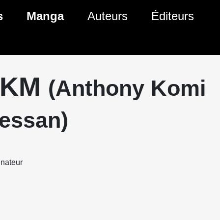
s
Manga
Auteurs
Éditeurs
tés Comics
Nouveautés Manga
 BD
es sorties Comics
Prochaines sorties Manga
AKM
(Anthony Komi
Comics
Genres Manga
essan)
nateur