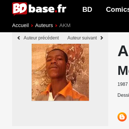
BD
Comic
Accueil
Auteurs
AKM
Nouveautés BD
Nouveau
Auteur précédent
Auteur suivant
Prochaines sorties
Prochain
Genres BD
Genres 
M
1987
Dessi