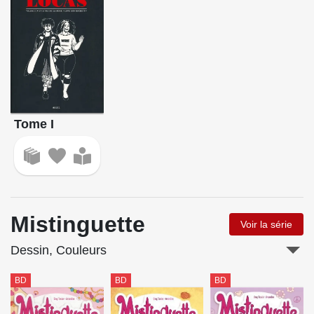
Tome I
Mistinguette
Voir la série
Dessin, Couleurs
BD
BD
BD