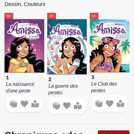
Dessin, Couleurs
BD
BD
BD
3
1
2
Le Club des
La naissance
La guerre des
pestes
d'une peste
pestes