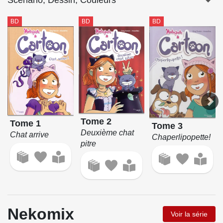
Scénario, Dessin, Couleurs
BD
BD
BD
Tome 2
Tome 1
Tome 3
Deuxième chat
Chat arrive
Chaperlipopette!
pitre
Nekomix
Voir la série