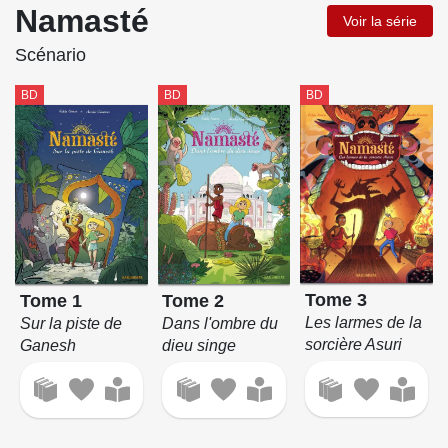
Namasté
Voir la série
Scénario
BD
BD
BD
Tome 3
Tome 2
Tome 1
Les larmes de la
Dans l'ombre du
Sur la piste de
sorcière Asuri
dieu singe
Ganesh