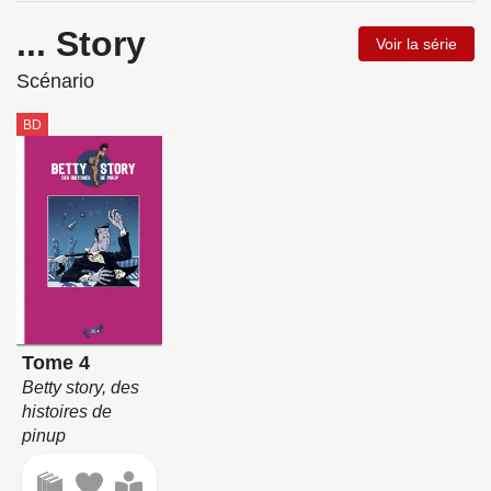
... Story
Voir la série
Scénario
BD
Tome 4
Betty story, des
histoires de
pinup