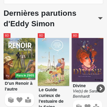
Dernières parutions
d'Eddy Simon
BD
BD
BD
Paru le 29/05
D'un Renoir à
Divine
l'autre
Le Guide
Vie(s) de Sarah
curieux de
Bernhardt
l'estuaire de