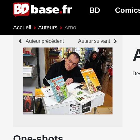
BD
Comic
Accueil
Auteurs
Arno
Nouveautés BD
Nouveau
Auteur précédent
Auteur suivant
Prochaines sorties
Prochain
Genres BD
Genres 
Des
One-shots