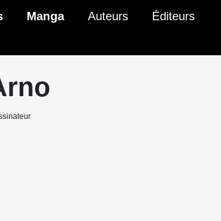
s
Manga
Auteurs
Éditeurs
tés Comics
Nouveautés Manga
 BD
es sorties Comics
Prochaines sorties Manga
Arno
Comics
Genres Manga
sinateur