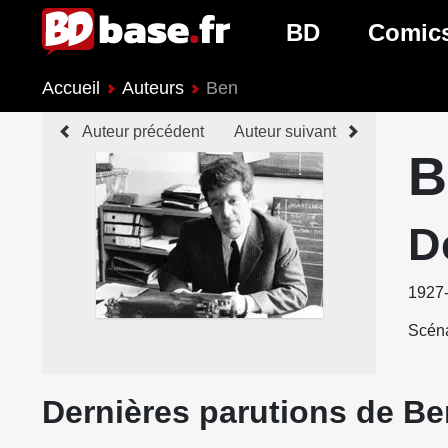
BD
Comic
Accueil
Auteurs
Ben
Nouveautés BD
Nouveau
Auteur précédent
Auteur suivant
Prochaines sorties
Prochain
B
Genres BD
Genres 
D
1927
Scéna
Dernières parutions de Be