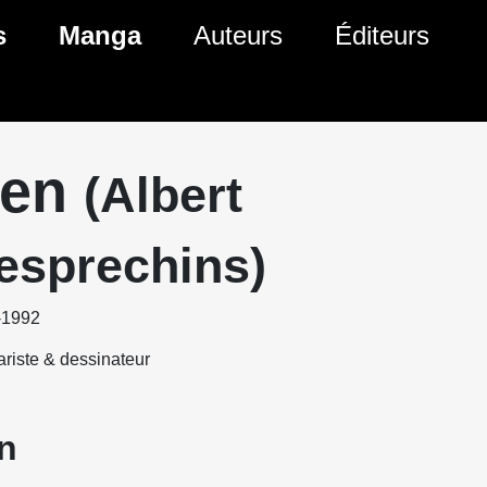
s
Manga
Auteurs
Éditeurs
tés Comics
Nouveautés Manga
 BD
es sorties Comics
Prochaines sorties Manga
en
(Albert
Comics
Genres Manga
esprechins)
-1992
riste & dessinateur
n