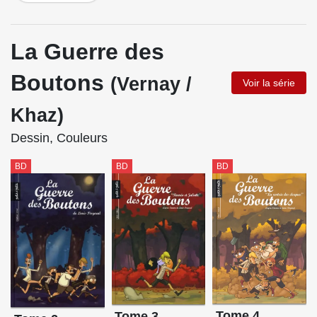
La Guerre des
Boutons
(Vernay /
Voir la série
Khaz)
Dessin, Couleurs
BD
BD
BD
Tome 4
Tome 3