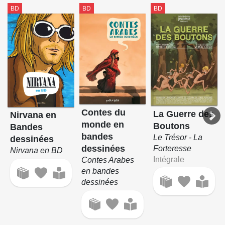
BD
BD
BD
Contes du
La Guerre des
Nirvana en
monde en
Boutons
Bandes
bandes
Le Trésor - La
dessinées
dessinées
Forteresse
Nirvana en BD
Intégrale
Contes Arabes
en bandes
dessinées