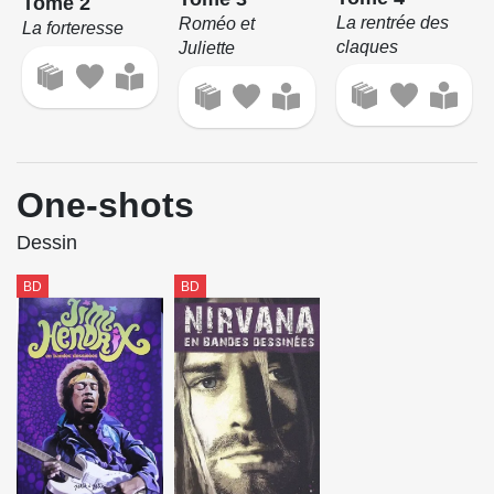
Tome 2
La rentrée des
Roméo et
La forteresse
claques
Juliette
One-shots
Dessin
BD
BD