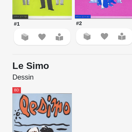
#2
#1
Le Simo
Dessin
BD