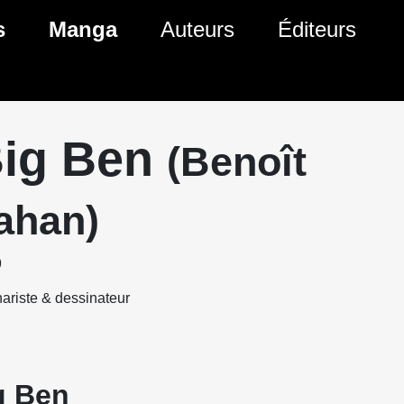
s
Manga
Auteurs
Éditeurs
tés Comics
Nouveautés Manga
 BD
es sorties Comics
Prochaines sorties Manga
ig Ben
(Benoît
Comics
Genres Manga
ahan)
9
ariste & dessinateur
g Ben