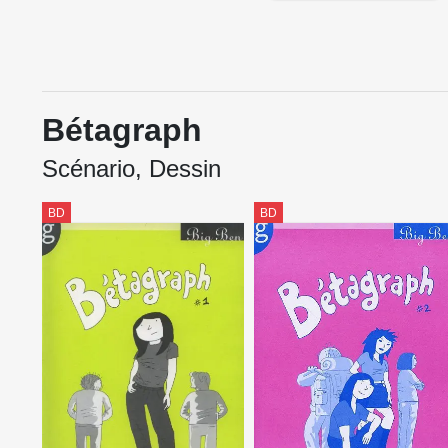
Bétagraph
Scénario, Dessin
BD
BD