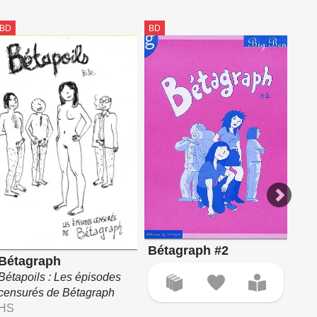
BD
BD
BD
Bétagraph #2
Bé
Bétagraph
Bétapoils : Les épisodes
censurés de Bétagraph
HS