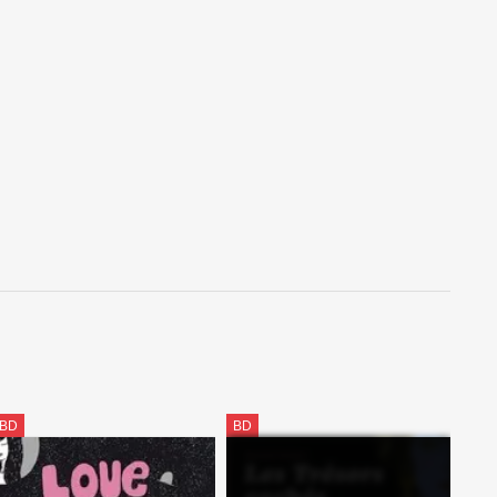
BD
BD