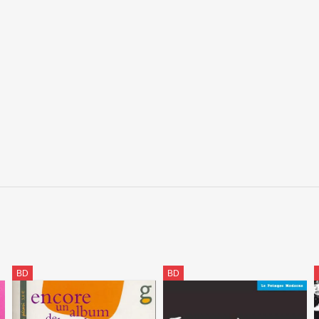
BD
BD