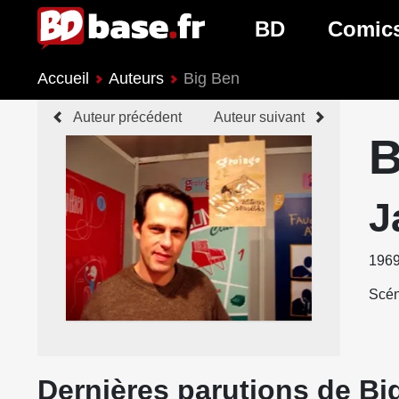
BD
Comic
Accueil
Auteurs
Big Ben
Nouveautés BD
Nouveau
Auteur précédent
Auteur suivant
Prochaines sorties
Prochain
B
Genres BD
Genres 
J
196
Scén
Dernières parutions de Bi