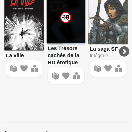
Les Trésors
La saga SF
La ville
cachés de la
Intégrale
BD érotique