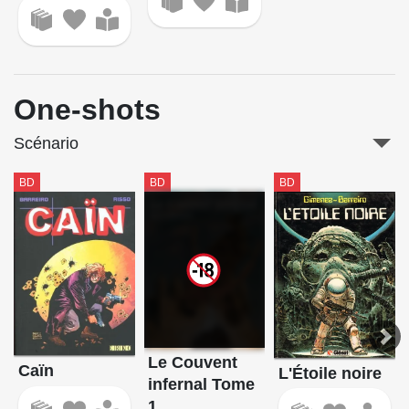
One-shots
Scénario
BD
BD
BD
Le Couvent
Caïn
L'Étoile noire
infernal Tome
1