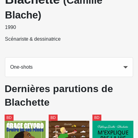
(Camille
Blache)
1990
Scénariste & dessinatrice
One-shots
Dernières parutions de
Blachette
BD
BD
BD