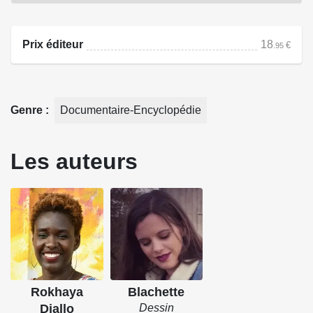
(re)prennent la parole et investissent leur place légitime.
Sous la forme de saynètes humoristiques, sont abordés
Prix éditeur
18
€
.95
les concepts de mansplaining, de manterrupting et de
manspreading, résultant d'un patriarcat bien ancré dans la
société.
Genre
Documentaire-Encyclopédie
Source : Marabout
Les auteurs
Rokhaya
Blachette
Diallo
Dessin