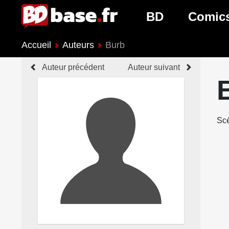
BD
Comic
Accueil
Auteurs
Burb
Nouveautés BD
Nouveau
Auteur précédent
Auteur suivant
Prochaines sorties
Prochain
Genres BD
Genres 
Scé