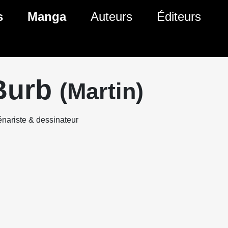
s
Manga
Auteurs
Éditeurs
tés Comics
Nouveautés Manga
 BD
es sorties Comics
Prochaines sorties Manga
Burb
(Martin)
Comics
Genres Manga
nariste & dessinateur