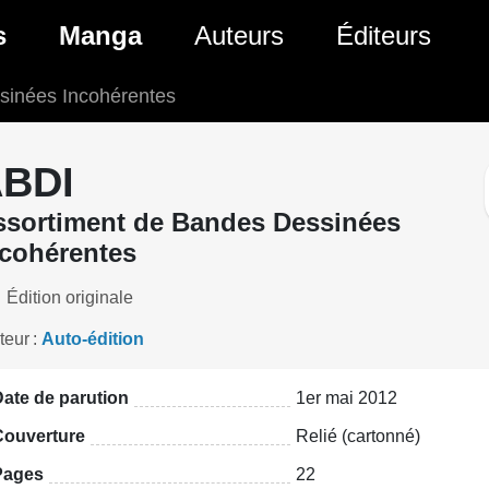
ante)
s
Manga
Auteurs
Éditeurs
sinées Incohérentes
tés Comics
Nouveautés Manga
 BD
es sorties Comics
Prochaines sorties Manga
BDI
Comics
Genres Manga
ssortiment de Bandes Dessinées
ncohérentes
Édition originale
teur
Auto-édition
ate de parution
1er mai 2012
Couverture
Relié (cartonné)
Pages
22