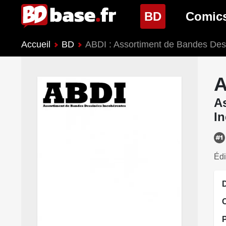
(page cour
BD
Comic
Accueil
BD
ABDI : Assortiment de Bandes Des
Nouveautés BD
Nouveau
Prochaines sorties
Prochain
A
Genres BD
Genres 
A
I
Édi
D