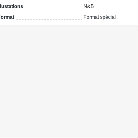
llustations
N&B
Format
Format spécial