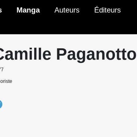
s
Manga
Auteurs
Éditeurs
tés Comics
Nouveautés Manga
 BD
es sorties Comics
Prochaines sorties Manga
Camille Paganotto
Comics
Genres Manga
77
oriste