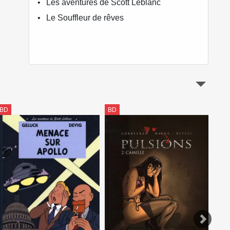
Les aventures de Scott Leblanc
Le Souffleur de rêves
BD
BD
BD