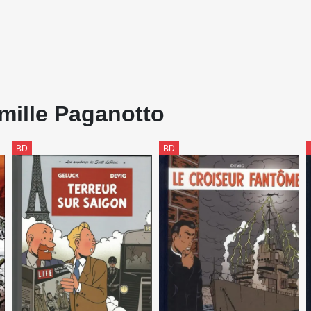
mille Paganotto
BD
BD