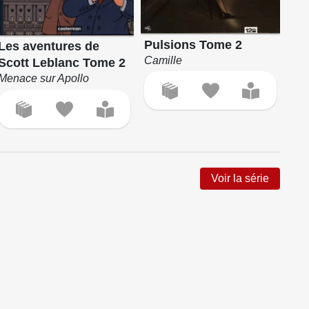
Le
Pulsions Tome 2
Les aventures de
To
Camille
Scott Leblanc Tome 2
Les
Menace sur Apollo
Voir la série