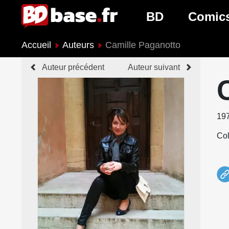
BD
Comic
Accueil
Auteurs
Camille Paganotto
Nouveautés BD
Nouveau
Auteur précédent
Auteur suivant
Prochaines sorties
Prochain
Genres BD
Genres 
19
Col