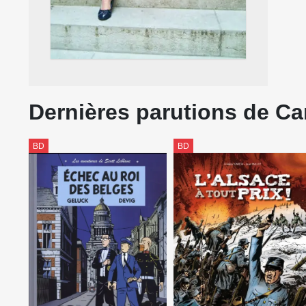
Dernières parutions de Ca
BD
BD