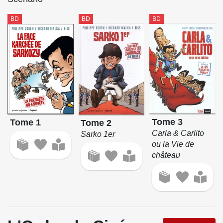
BD
BD
BD
Tome 3
Tome 1
Tome 2
Carla & Carlito
Sarko 1er
ou la Vie de
château