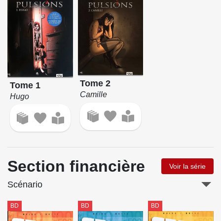
Tome 2
Tome 1
Camille
Hugo
Section financière
Voir la série
Scénario
BD
BD
BD