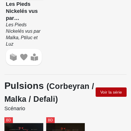
Les Pieds
Nickelés vus
par…
Les Pieds
Nickelés vus par
Malka, Ptiluc et
Luz
Pulsions
(Corbeyran /
Voir la série
Malka / Defali)
Scénario
BD
BD