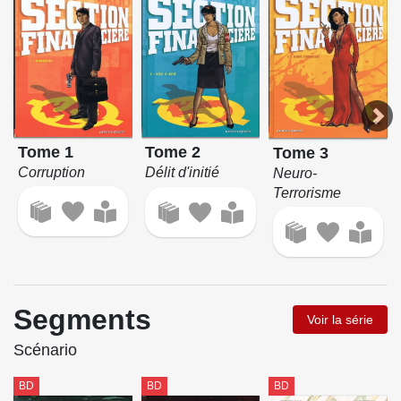
Tome 1
Tome 2
Tome 3
Corruption
Délit d'initié
Neuro-
Terrorisme
Segments
Voir la série
Scénario
BD
BD
BD