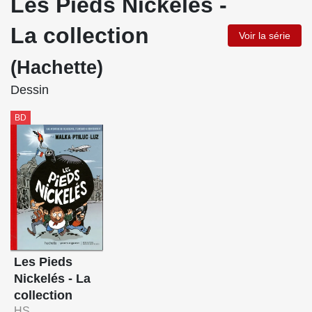
Les Pieds Nickelés -
La collection
Voir la série
(Hachette)
Dessin
BD
Les Pieds
Nickelés - La
collection
HS