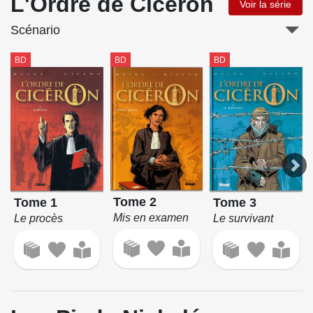
L'Ordre de Cicéron
Voir la série
Scénario
BD
BD
BD
Tome 2
Tome 1
Tome 3
Mis en examen
Le procès
Le survivant