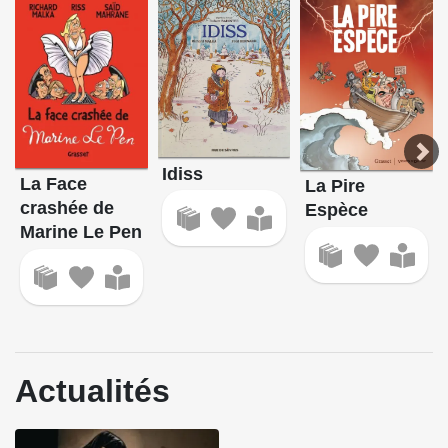
Idiss
La Face
La Pire
crashée de
Espèce
Marine Le Pen
Actualités