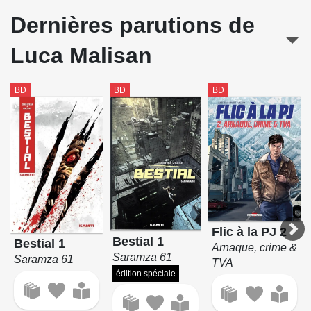
Zodiaque (Corbeyran)
Dernières parutions de
Luca Malisan
BD
BD
BD
Flic à la PJ 2
Bestial 1
Bestial 1
Arnaque, crime &
Saramza 61
Saramza 61
TVA
édition spéciale