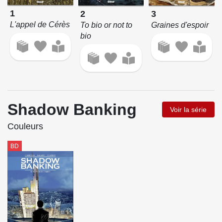
1
3
2
L'appel de Cérès
Graines d'espoir
To bio or not to
bio
Shadow Banking
Voir la série
Couleurs
BD