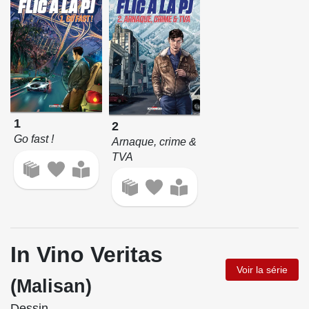
1
2
Go fast !
Arnaque, crime &
TVA
In Vino Veritas
Voir la série
(Malisan)
Dessin