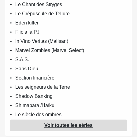
Le Chant des Stryges
Le Crépuscule de Tellure
Eden killer
Flic à la PJ
In Vino Veritas (Malisan)
Marvel Zombies (Marvel Select)
S.A.S.
Sans Dieu
Section financière
Les seigneurs de la Terre
Shadow Banking
Shimabara /Haïku
Le siècle des ombres
Le Syndrome de Caïn
Voir toutes les séries
Uchronie(s) - New Byzance