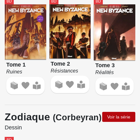
BD
BD
BD
Tome 2
Tome 1
Tome 3
Résistances
Ruines
Réalités
Zodiaque
(Corbeyran)
Voir la série
Dessin
BD