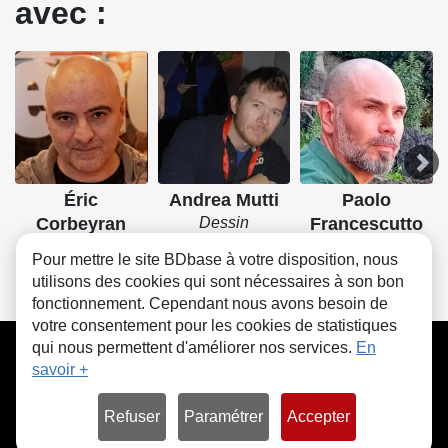
avec :
Éric
Andrea Mutti
Paolo
Corbeyran
Dessin
Francescutto
Scénario
Couleurs
Pour mettre le site BDbase à votre disposition, nous
utilisons des cookies qui sont nécessaires à son bon
fonctionnement. Cependant nous avons besoin de
votre consentement pour les cookies de statistiques
CGU
FAQ
Contact
Cookies
qui nous permettent d'améliorer nos services.
En
savoir +
Refuser
Paramétrer
Accepter