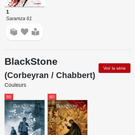
1
Saramza 61
BlackStone
Voir la série
(Corbeyran / Chabbert)
Couleurs
BD
BD