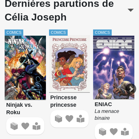
Dernières parutions de
Célia Joseph
COMICS
COMICS
COMICS
Princesse
ENIAC
Ninjak vs.
princesse
La menace
Roku
binaire