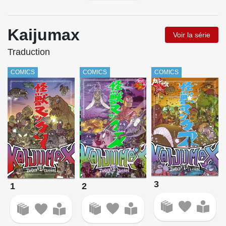
Kaijumax
Voir la série
Traduction
COMICS
COMICS
COMICS
3
2
1