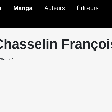
s
Manga
Auteurs
Éditeurs
tés Comics
Nouveautés Manga
 BD
es sorties Comics
Prochaines sorties Manga
Chasselin Françoi
Comics
Genres Manga
nariste