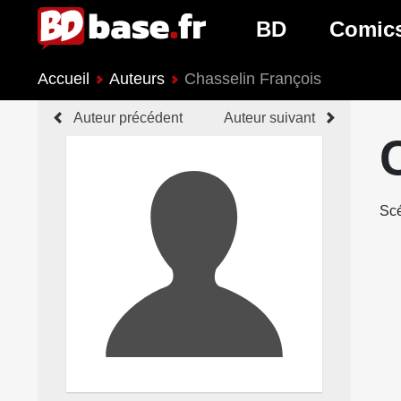
BD
Comic
Accueil
Auteurs
Chasselin François
Nouveautés BD
Nouveau
Auteur précédent
Auteur suivant
Prochaines sorties
Prochain
Genres BD
Genres 
Scé