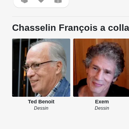
Chasselin François a coll
Ted Benoit
Exem
Dessin
Dessin