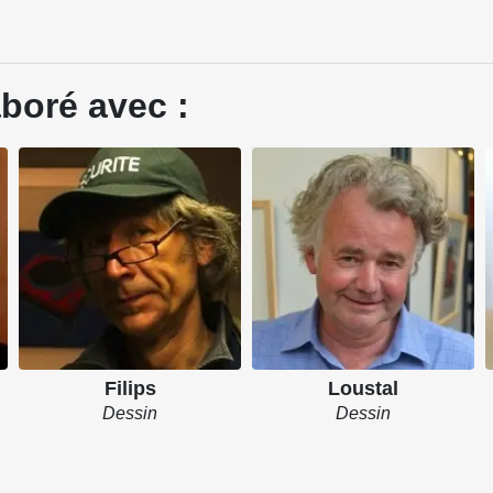
aboré avec :
Filips
Loustal
Dessin
Dessin