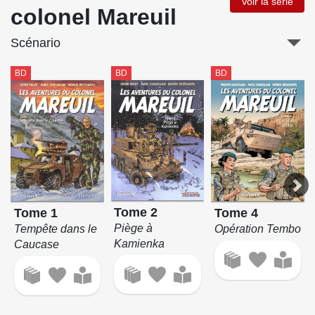
Voir la série
colonel Mareuil
Scénario
BD
BD
BD
Tome 2
Tome 1
Tome 4
Piège à
Tempête dans le
Opération Tembo
Kamienka
Caucase