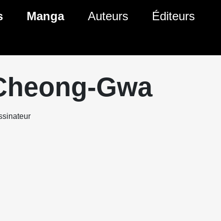
s
Manga
Auteurs
Éditeurs
tés Comics
Nouveautés Manga
 BD
es sorties Comics
Prochaines sorties Manga
Cheong-Gwa
Comics
Genres Manga
sinateur