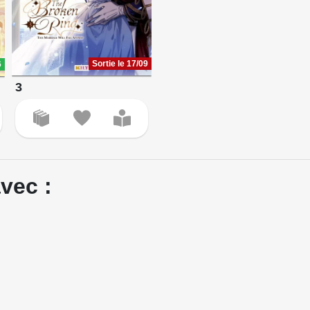
Sortie le 17/09
6
3
vec :