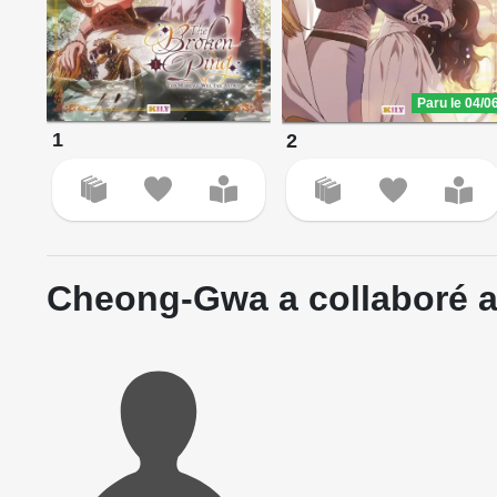
Paru le 04/0
1
2
Cheong-Gwa a collaboré a