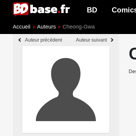
BD
Comic
Accueil
Auteurs
Cheong-Gwa
Nouveautés BD
Nouveau
Auteur précédent
Auteur suivant
Prochaines sorties
Prochain
Genres BD
Genres 
Des