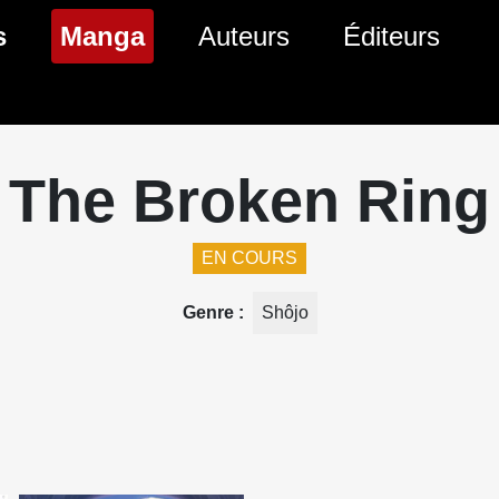
(page courante)
s
Manga
Auteurs
Éditeurs
tés Comics
Nouveautés Manga
 BD
es sorties Comics
Prochaines sorties Manga
The Broken Ring
Comics
Genres Manga
EN COURS
Genre
Shôjo