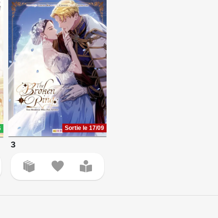
Sortie le 17/09
6
3