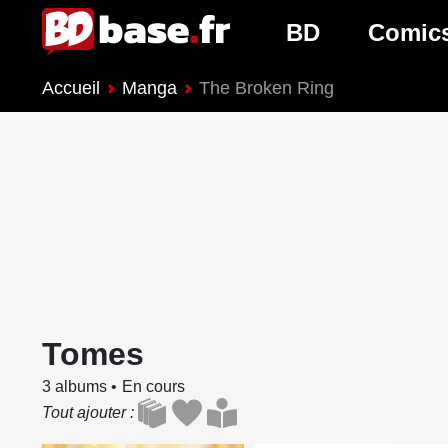
BD
Comic
Accueil
Manga
The Broken Ring
Nouveautés BD
Nouveau
Prochaines sorties
Prochain
Genres BD
Genres 
Tomes
3 albums
En cours
Tout ajouter