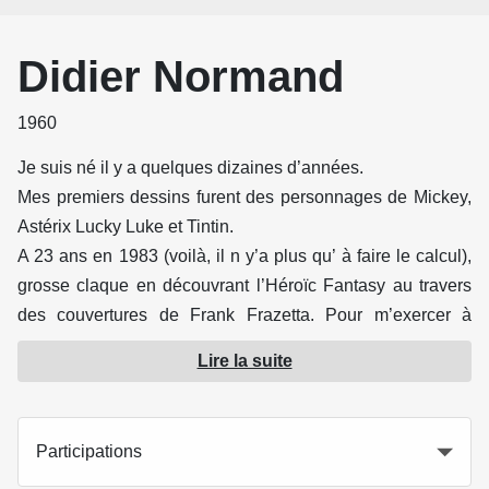
Didier Normand
1960
Je suis né il y a quelques dizaines d’années.
Mes premiers dessins furent des personnages de Mickey,
Astérix Lucky Luke et Tintin.
A 23 ans en 1983 (voilà, il n y’a plus qu’ à faire le calcul),
grosse claque en découvrant l’Héroïc Fantasy au travers
des couvertures de Frank Frazetta. Pour m’exercer à
l’huile, je tente de reproduire quelques unes de ces
Lire la suite
oeuvres.
Des originaux dans le même esprit suivent puis un premier
site sur internet qui amène une proposition de BD en 2001.
Participations
Mais la couleur directe sur planche demande trop de