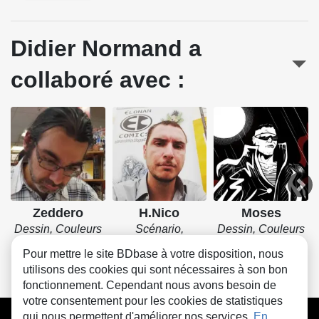
Didier Normand a
collaboré avec :
Zeddero
H.Nico
Moses
Dessin, Couleurs
Scénario,
Dessin, Couleurs
Dessin, Couleurs
Pour mettre le site BDbase à votre disposition, nous
utilisons des cookies qui sont nécessaires à son bon
fonctionnement. Cependant nous avons besoin de
votre consentement pour les cookies de statistiques
CGU
FAQ
Contact
Cookies
qui nous permettent d'améliorer nos services.
En