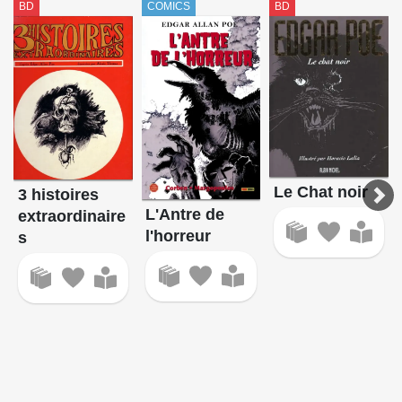
BD
COMICS
BD
Le Chat noir
3 histoires
L'Antre de
extraordinaire
l'horreur
s