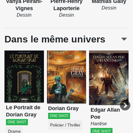
Vanya Peirani-
Pierre-Henry
Mathias Gally
Vignes
Laporterie
Dessin
Dessin
Dessin
Dans le même univers
Le Portrait de
Dorian Gray
Edgar Allan
Dorian Gray
ONE SHOT
Poe
ONE SHOT
Hantise
Policier / Thriller
ONE SHOT
Drame