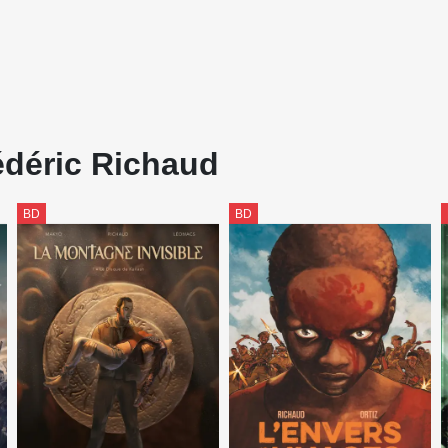
édéric Richaud
BD
BD