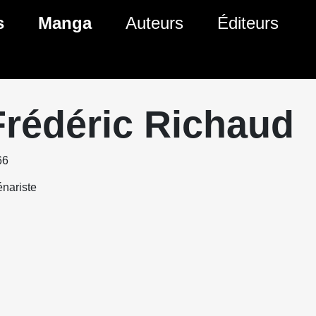
s
Manga
Auteurs
Éditeurs
tés Comics
Nouveautés Manga
 BD
es sorties Comics
Prochaines sorties Manga
Frédéric Richaud
Comics
Genres Manga
66
nariste