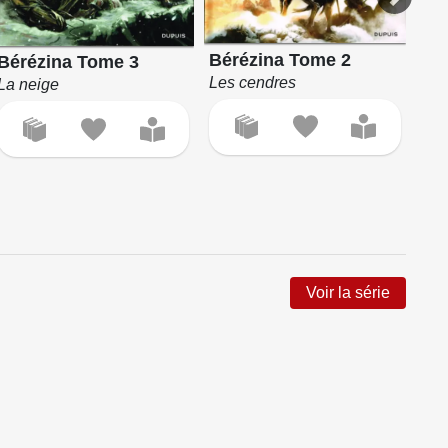
Bérézina Tome 2
Bérézina Tome 3
Le
Les cendres
La neige
en
Int
Voir la série