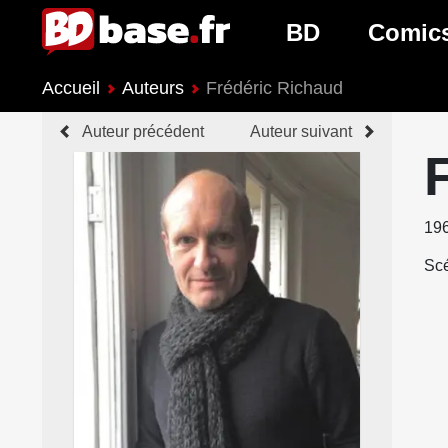
BD
Comic
Accueil
Auteurs
Frédéric Richaud
Nouveautés BD
Nouveau
Auteur précédent
Auteur suivant
Prochaines sorties
Prochain
Genres BD
Genres 
19
Scé