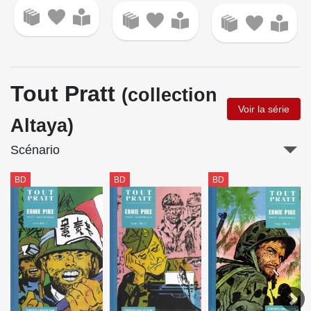
Tout Pratt
(collection
Voir la série
Altaya)
Scénario
BD
BD
BD