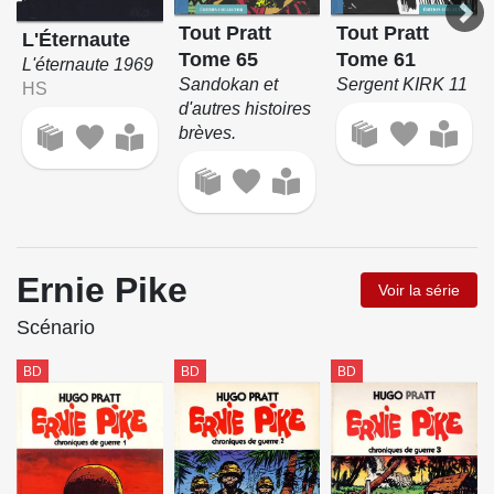
Tout Pratt
Tout Pratt
L'Éternaute
Tome 65
Tome 61
L'éternaute 1969
Sandokan et
Sergent KIRK 11
HS
d'autres histoires
brèves.
Ernie Pike
Voir la série
Scénario
BD
BD
BD