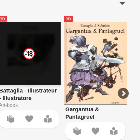
BD
BD
BD
Battaglia - Illustrateur
- Illustratore
Art-book
Gargantua &
Le
Pantagruel
l'i
To
Les