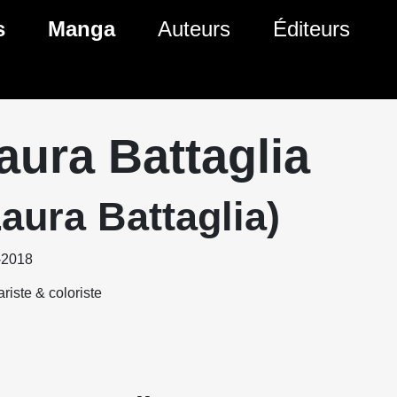
s
Manga
Auteurs
Éditeurs
tés Comics
Nouveautés Manga
 BD
es sorties Comics
Prochaines sorties Manga
aura Battaglia
Comics
Genres Manga
Laura Battaglia)
-2018
riste & coloriste