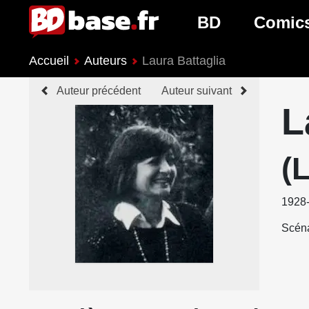
BD
Comic
Accueil
Auteurs
Laura Battaglia
Nouveautés BD
Nouveau
Auteur précédent
Auteur suivant
Prochaines sorties
Prochain
L
Genres BD
Genres 
(
1928
Scéna