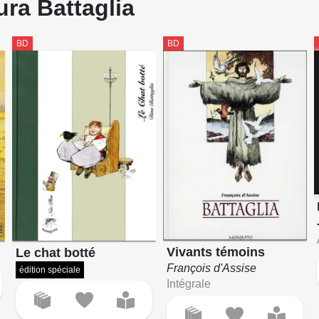
ura Battaglia
BD
BD
Vivants témoins
Le chat botté
François d'Assise
édition spéciale
Intégrale