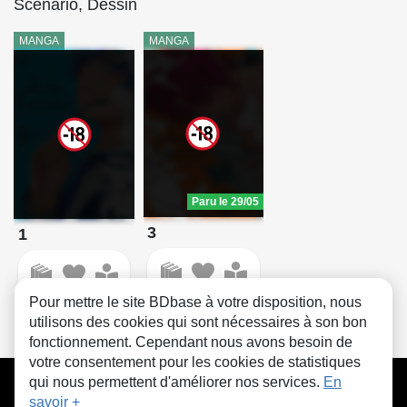
Scénario, Dessin
MANGA
MANGA
Paru le 29/05
3
1
Pour mettre le site BDbase à votre disposition, nous
utilisons des cookies qui sont nécessaires à son bon
fonctionnement. Cependant nous avons besoin de
votre consentement pour les cookies de statistiques
CGU
FAQ
Contact
Cookies
qui nous permettent d'améliorer nos services.
En
savoir +