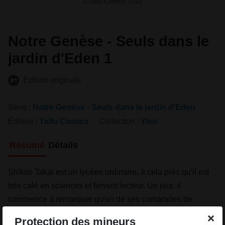
©Taifu Comics 2022
Notre Genèse - Seuls dans le
jardin d'Eden 1
Édition originale
Série
Notre Genèse - Seuls dans le jardin d'Eden
Éditeur
Taifu Comics
Collection
Yaoi
Résumé
Détails
Shikito Takai est un lycéen ordinaire, à cela près qu'il est
très calé en sciences et fervent lecteur. Un jour, il
commence à remarquer qu'un de ses camarades de
classe, Kaito Nishio, dégage une odeur profondément
Protection des mineurs