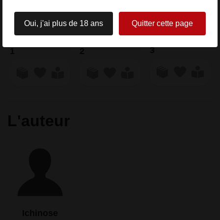
Oui, j'ai plus de 18 ans
Quitter cette page
Paru le 29/05
3
1
2
L'auteur
Ichinose