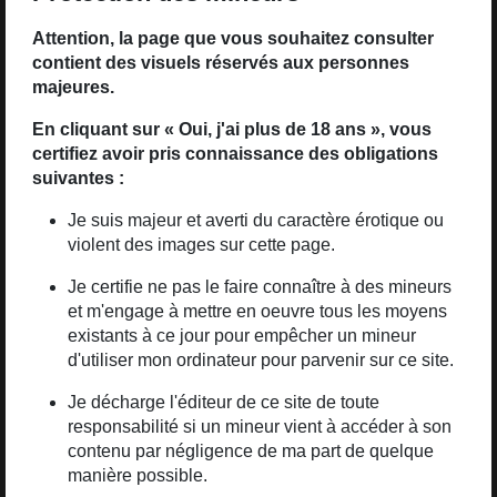
troublante. Un parfum que personne d'autre ne semble
remarquer, et qui le plonge dans un état second. Les deux
Attention, la page que vous souhaitez consulter
Lire la suite
contient des visuels réservés aux personnes
garçons se retrouvent dans la remise du gymnase du
majeures.
lycée, alors qu'ils cherchent à s'abriter de la pluie. Nishio
est alors empreint d'un étrange état d'excitation et les deux
En cliquant sur « Oui, j'ai plus de 18 ans », vous
Prix éditeur
9
€
.35
garçons essaient de comprendre ce qui est en train de leur
certifiez avoir pris connaissance des obligations
suivantes :
arriver. Ils sont le premier alpha et le premier oméga de
leur monde, et ils doivent maintenant faire face à tout ce
Je suis majeur et averti du caractère érotique ou
Notre Genèse - Seuls dans
que cela implique.
violent des images sur cette page.
le jardin d'Eden : Les
Je certifie ne pas le faire connaître à des mineurs
Source : Taifu Comics
et m'engage à mettre en oeuvre tous les moyens
albums de la série
existants à ce jour pour empêcher un mineur
d'utiliser mon ordinateur pour parvenir sur ce site.
Je décharge l'éditeur de ce site de toute
responsabilité si un mineur vient à accéder à son
contenu par négligence de ma part de quelque
manière possible.