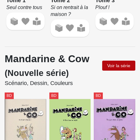
Tome 2
Tome 1
Tome 3
Si on rentrait à la
Seul contre tous
Plouf !
maison ?
Mandarine & Cow
Voir la série
(Nouvelle série)
Scénario, Dessin, Couleurs
BD
BD
BD