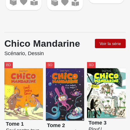
Chico Mandarine
Voir la série
Scénario, Dessin
BD
BD
BD
Tome 3
Tome 1
Tome 2
Plouf !