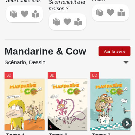
Seul contre tous
Si on rentrait à la
maison ?
Mandarine & Cow
Voir la série
Scénario, Dessin
BD
BD
BD