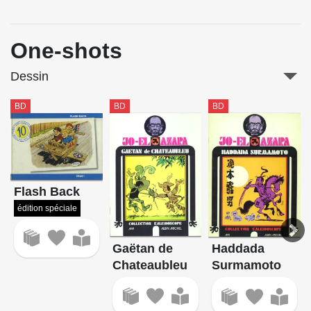
One-shots
Dessin
BD
BD
BD
Flash Back
édition spéciale
Gaëtan de
Haddada
Chateaubleu
Surmamoto