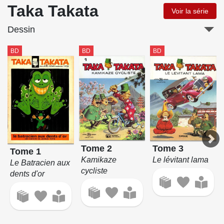
Taka Takata
Voir la série
Dessin
BD
BD
BD
Tome 2
Tome 3
Tome 1
Kamikaze
Le lévitant lama
Le Batracien aux
cycliste
dents d'or