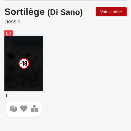
Sortilège
(Di Sano)
Voir la série
Dessin
BD
I