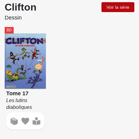
Clifton
Voir la série
Dessin
BD
Tome 17
Les lutins
diaboliques