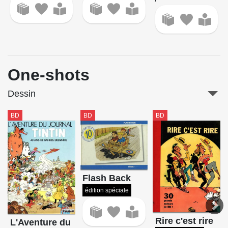
One-shots
Dessin
BD
BD
BD
Flash Back
édition spéciale
Rire c'est rire
L'Aventure du