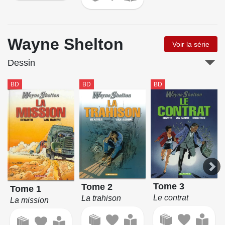
Wayne Shelton
Voir la série
Dessin
BD
BD
BD
Tome 3
Tome 2
Tome 1
Le contrat
La trahison
La mission