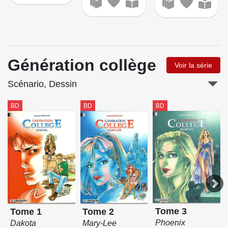
Génération collège
Voir la série
Scénario, Dessin
BD
BD
BD
Tome 3
Tome 1
Tome 2
Phoenix
Dakota
Mary-Lee