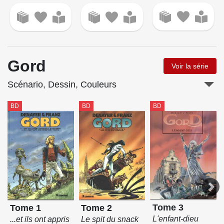
Gord
Voir la série
Scénario, Dessin, Couleurs
BD
BD
BD
Tome 3
Tome 2
Tome 1
L'enfant-dieu
Le spit du snack
...et ils ont appris