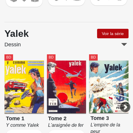
Yalek
Voir la série
Dessin
BD
BD
BD
Tome 3
Tome 1
Tome 2
L'empire de la
Y comme Yalek
L'araignée de fer
peur