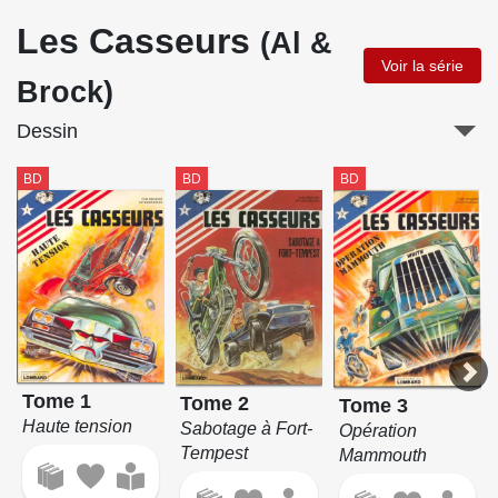
Les Casseurs
(Al &
Voir la série
Brock)
Dessin
BD
BD
BD
Tome 1
Tome 2
Tome 3
Haute tension
Sabotage à Fort-
Opération
Tempest
Mammouth