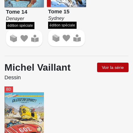
Tome 15
Tome 14
Sydney
Denayer
édition spéciale
édition spéciale
Michel Vaillant
Voir la série
Dessin
BD