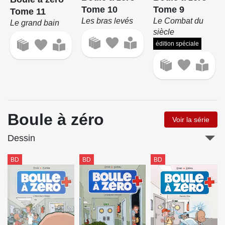
Tome 10
Tome 9
Tome 11
Les bras levés
Le Combat du
Le grand bain
siècle
édition spéciale
Boule à zéro
Voir la série
Dessin
BD
BD
BD