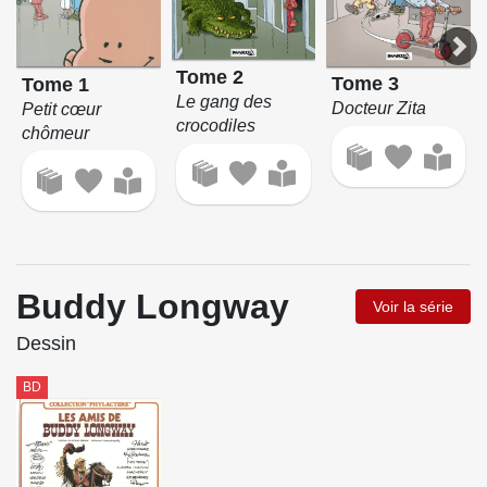
Tome 2
Tome 3
Tome 1
Le gang des
Docteur Zita
Petit cœur
crocodiles
chômeur
Buddy Longway
Voir la série
Dessin
BD