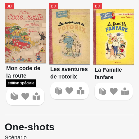
BD
BD
BD
Mon code de
Les aventures
La Famille
la route
de Totorix
fanfare
édition spéciale
One-shots
Scénario