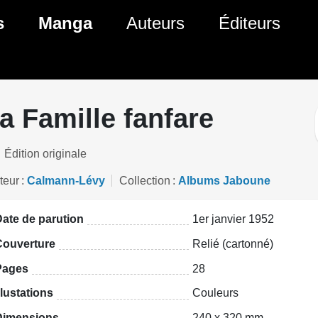
ante)
s
Manga
Auteurs
Éditeurs
tés Comics
Nouveautés Manga
 BD
es sorties Comics
Prochaines sorties Manga
a Famille fanfare
Comics
Genres Manga
Édition originale
teur
Calmann-Lévy
Collection
Albums Jaboune
ate de parution
1er janvier 1952
Couverture
Relié (cartonné)
Pages
28
llustations
Couleurs
Dimensions
240 x 320 mm