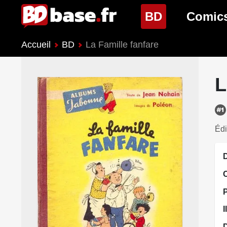
(page cour
BD
Comic
Accueil
BD
La Famille fanfare
Nouveautés BD
Nouveau
Prochaines sorties
Prochain
L
Genres BD
Genres 
Édi
D
I