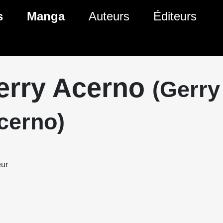
s
Manga
Auteurs
Éditeurs
tés Comics
Nouveautés Manga
 BD
es sorties Comics
Prochaines sorties Manga
erry Acerno
(Gerry
Comics
Genres Manga
cerno)
ur