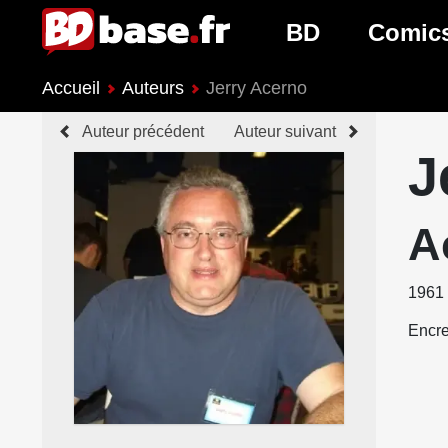
BD
Comic
Accueil
Auteurs
Jerry Acerno
Nouveautés BD
Nouveau
Auteur précédent
Auteur suivant
Prochaines sorties
Prochain
J
Genres BD
Genres 
A
1961
Encre