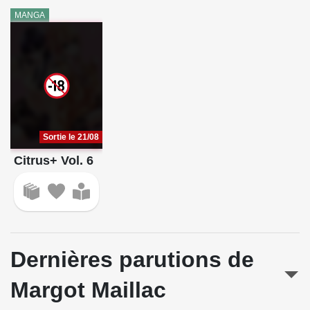
MANGA
Tendre voyou
Le Théâtre des fleurs
Therapy Game
Une nouvelle chance
Yako et Poko
Yarichin Bitch Club
Sortie le 21/08
Citrus+ Vol. 6
Dernières parutions de
Margot Maillac