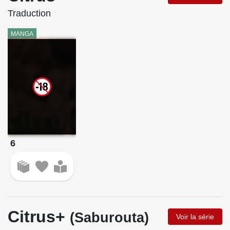
Traduction
MANGA
6
Citrus+
(Saburouta)
Voir la série