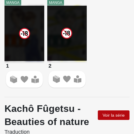
MANGA
MANGA
2
1
Kachô Fûgetsu -
Voir la série
Beauties of nature
Traduction