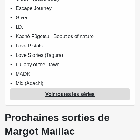
Escape Journey
Given
I.D.
Kachô Fûgetsu - Beauties of nature
Love Pistols
Love Stories (Tagura)
Lullaby of the Dawn
MADK
Mix (Adachi)
Le monde de Suzuka Morino
Voir toutes les séries
My Number 1
No Money
Prochaines sorties de
Silver Wolf Blood Bone
Margot Maillac
Super Lovers
Switch love