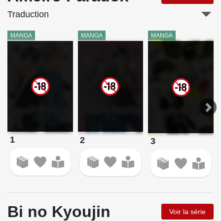
Traduction
MANGA
MANGA
MANGA
1
2
3
Bi no Kyoujin
Voir la série