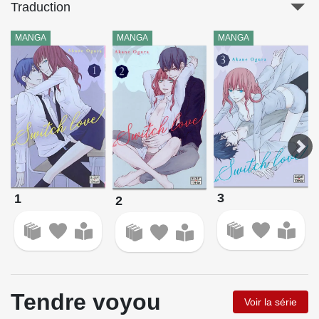
Traduction
MANGA
MANGA
MANGA
3
1
2
Tendre voyou
Voir la série