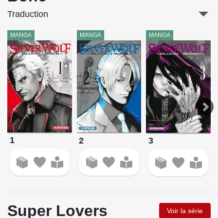
Traduction
MANGA
MANGA
MANGA
1
2
3
Super Lovers
Voir la série