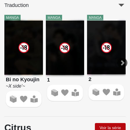
Traduction
MANGA
MANGA
MANGA
2
Bi no Kyoujin
1
~X side'~
Citrus
Voir la série