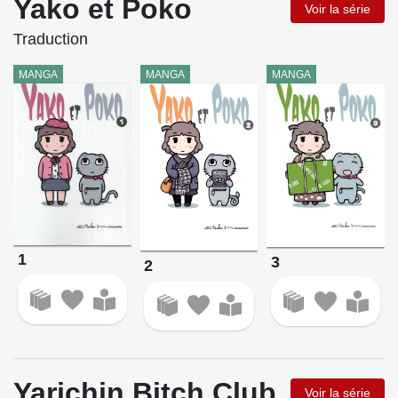
Yako et Poko
Voir la série
Traduction
MANGA
MANGA
MANGA
1
3
2
Yarichin Bitch Club
Voir la série