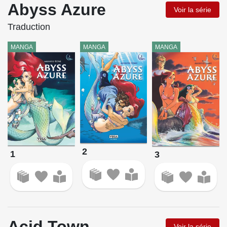
Abyss Azure
Voir la série
Traduction
MANGA
MANGA
MANGA
2
1
3
Acid Town
Voir la série