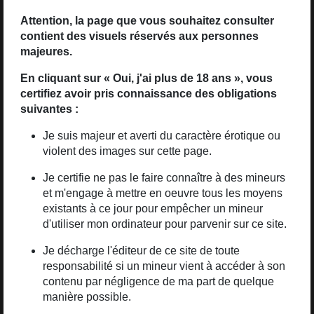
Dimensions
120 x 180 mm
Attention, la page que vous souhaitez consulter
contient des visuels réservés aux personnes
Poids
162 g
majeures.
ISBN
9782375065877 / 2375065875
En cliquant sur « Oui, j'ai plus de 18 ans », vous
certifiez avoir pris connaissance des obligations
suivantes :
Prix éditeur
9
€
.35
Je suis majeur et averti du caractère érotique ou
violent des images sur cette page.
Lullaby of the Dawn : Les
Je certifie ne pas le faire connaître à des mineurs
et m'engage à mettre en oeuvre tous les moyens
albums de la série
existants à ce jour pour empêcher un mineur
d'utiliser mon ordinateur pour parvenir sur ce site.
Je décharge l'éditeur de ce site de toute
responsabilité si un mineur vient à accéder à son
contenu par négligence de ma part de quelque
manière possible.