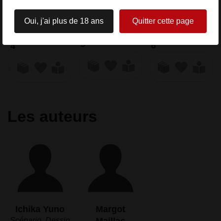
Oui, j'ai plus de 18 ans
Quitter cette page
Paru le 10/07
5
6
4
Les auteurs
Ichika Yuno
Margot
Scénario, Dessin
Maillac