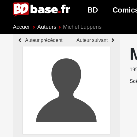
BD
Comic
Accueil
Auteurs
Michel Luppens
Nouveautés BD
Nouveau
Auteur précédent
Auteur suivant
Prochaines sorties
Prochain
Genres BD
Genres 
19
Scé