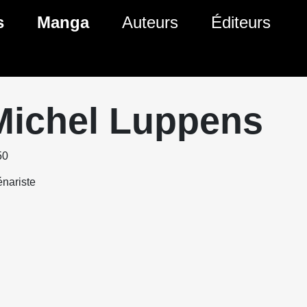
s
Manga
Auteurs
Éditeurs
tés Comics
Nouveautés Manga
 BD
es sorties Comics
Prochaines sorties Manga
Michel Luppens
Comics
Genres Manga
50
nariste