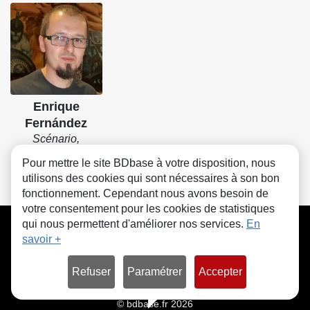
Enrique
Fernández
Scénario,
Dessin, Couleurs
Pour mettre le site BDbase à votre disposition, nous
utilisons des cookies qui sont nécessaires à son bon
fonctionnement. Cependant nous avons besoin de
votre consentement pour les cookies de statistiques
CGU
FAQ
Contact
Cookies
qui nous permettent d'améliorer nos services.
En
savoir +
Refuser
Paramétrer
Accepter
© bdbase.fr 2026