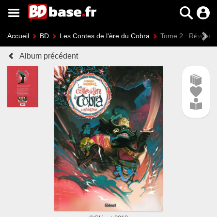
Accueil
BD
Les Contes de l'ère du Cobra
Tome 2 : Révoluti
Album précédent