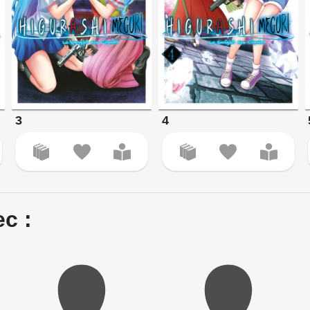
3
4
c :