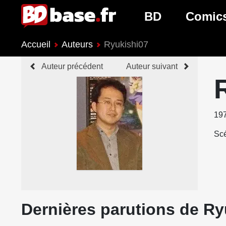
BD
Comic
Accueil
Auteurs
Ryukishi07
Nouveautés BD
Nouveau
Auteur précédent
Auteur suivant
Prochaines sorties
Prochain
Genres BD
Genres 
19
Scé
Dernières parutions de Ry