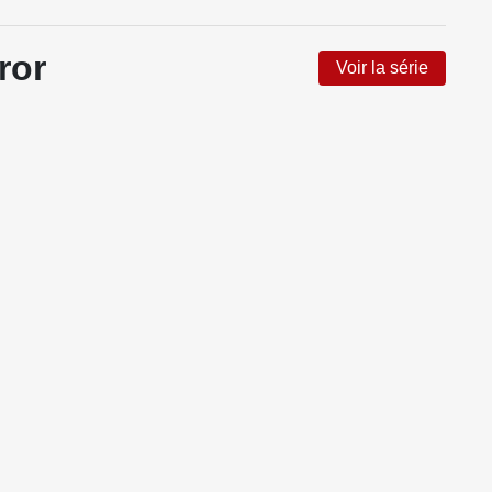
ror
Voir la série