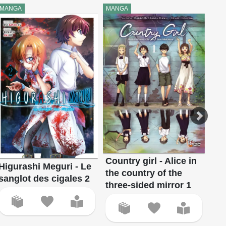
MANGA
MANGA
MA
Country girl - Alice in
Fir
Higurashi Meguri - Le
the country of the
sanglot des cigales 2
three-sided mirror 1