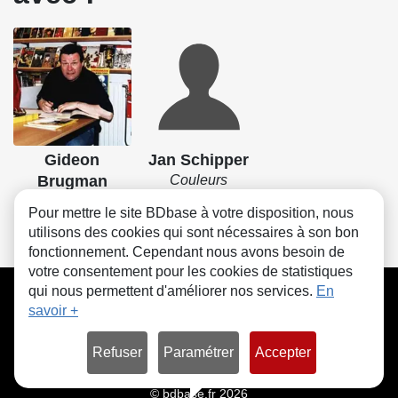
Gideon
Jan Schipper
Brugman
Couleurs
Dessin
Pour mettre le site BDbase à votre disposition, nous
utilisons des cookies qui sont nécessaires à son bon
fonctionnement. Cependant nous avons besoin de
votre consentement pour les cookies de statistiques
CGU
FAQ
Contact
Cookies
qui nous permettent d'améliorer nos services.
En
savoir +
Refuser
Paramétrer
Accepter
© bdbase.fr 2026