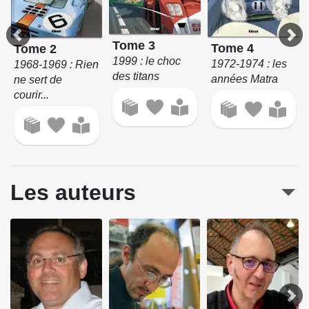
pages faisant la part belle à Ken Miles et Carrol Shelby.
Source : Glénat
Tome 3
Tome 4
Tome 2
1999 : le choc
1972-1974 : les
1968-1969 : Rien
des titans
années Matra
ne sert de
courir...
Les auteurs