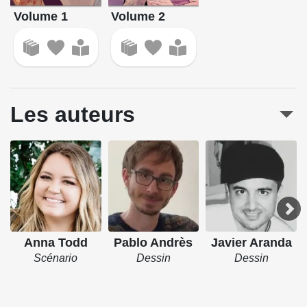
injustifiées, encore et encore. Il se détournera d'elle, mais
Volume 2
Volume 1
s'accrochera encore plus fort lorsqu'elle voudra aller de
l'avant. En dépit de la désinvolture avec laquelle Hardin la
traite, Tessa ne peut s'empêcher d'être attirée par sa
vulnérabilité et est déterminée à révéler le vrai Hardin sous
ce masque de mensonges.
Les auteurs
Source : Hugo Publishing
Anna Todd
Pablo Andrès
Javier Aranda
Scénario
Dessin
Dessin