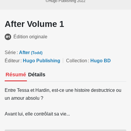
©Hugo Publishing 2022
After Volume 1
Édition originale
Série
After
(Todd)
Éditeur
Hugo Publishing
Collection
Hugo BD
Résumé
Détails
Entre Tessa et Hardin, est-ce une histoire destructrice ou
un amour absolu ?
Avant lui, elle contrôlait sa vie...
Tessa est une fille bien. Son petit ami, un garçon doux et