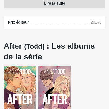
Lire la suite
sur qui elle peut compter, l'attend dans sa ville natale. Elle
est ambitieuse, volontaire, et a une mère déterminée à la
garder dans le droit chemin. Elle vient à peine
Prix éditeur
20
€
.99
d'emménager dans sa chambre de première année de fac
quand elle rencontre Hardin Scott, les cheveux bruns en
bataille, un accent anglais insolent et des tatouages sur
After
: Les albums
tout le corps. Il est beau, sûr de lui et plutôt grossier, voire
(Todd)
un peu cruel. Avec son arrogance et ses insultes, Hardin
de la série
représente tout ce que Tessa devrait haïr, et c'est le cas...
jusqu'au moment où son côté taciturne finit par avoir raison
d'elle. Ce n'est alors plus qu'une question de temps avant
qu'Hardin ne souffle sur les braises d'une passion que
Tessa n'avait encore jamais connue.
Il va lui dire qu'elle est magnifique, affirmer qu'il n'est pas
celui qu'il lui faut à coups de faux prétextes et d'absences