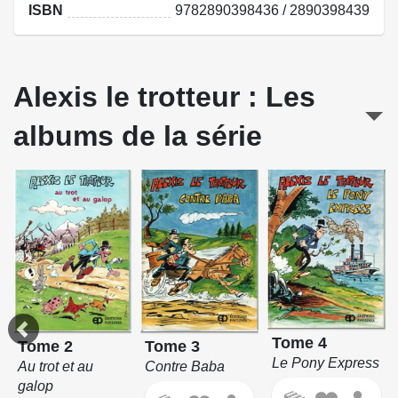
ISBN
9782890398436 / 2890398439
Alexis le trotteur : Les
albums de la série
Tome 4
Tome 2
Tome 3
Le Pony Express
Au trot et au
Contre Baba
galop