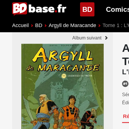
(page cour
BD
Comic
Accueil
BD
Argyll de Maracande
Tome 1 : L'
Nouveautés BD
Nouveau
Album suivant
Prochaines sorties
Prochain
A
Genres BD
Genres 
T
L'
Sér
Édi
R