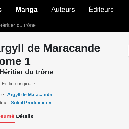
ante)
s
Manga
Auteurs
Éditeurs
Héritier du trône
tés Comics
Nouveautés Manga
 BD
es sorties Comics
Prochaines sorties Manga
rgyll de Maracande
Comics
Genres Manga
ome 1
Héritier du trône
Édition originale
ie
Argyll de Maracande
teur
Soleil Productions
ésumé
Détails