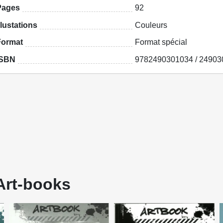
Pages
92
llustations
Couleurs
Format
Format spécial
ISBN
9782490301034 / 24903
Art-books