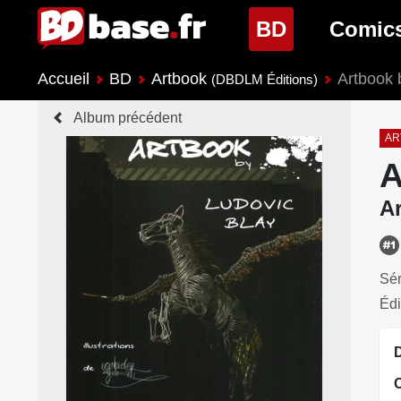
(page cour
BD
Comic
Accueil
BD
Artbook
Artbook 
Nouveautés BD
Nouveau
(DBDLM Éditions)
Album précédent
Prochaines sorties
Prochain
AR
A
Genres BD
Genres 
A
Sér
Édi
D