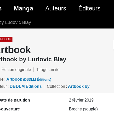
ante)
s
Manga
Auteurs
Éditeurs
by Ludovic Blay
tés Comics
Nouveautés Manga
 BD
es sorties Comics
Prochaines sorties Manga
T-BOOK
rtbook
Comics
Genres Manga
rtbook by Ludovic Blay
Édition originale
Tirage Limité
ie
Artbook
(DBDLM Éditions)
teur
DBDLM Éditions
Collection
Artbook by
ate de parution
2 février 2019
Couverture
Broché (souple)