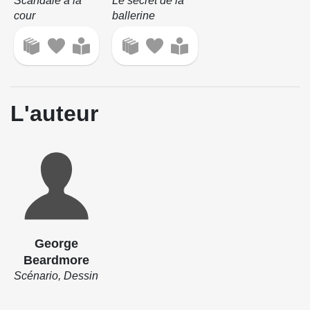
Scandale à la
Le secret de la
cour
ballerine
L'auteur
George
Beardmore
Scénario, Dessin