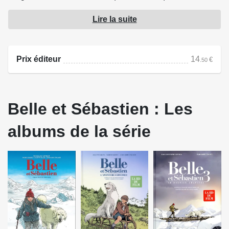
montagne.
Lire la suite
Lorsque Joseph, l'ancien maître de Belle, resurgit bien
décidé à récupérer sa chienne, Sébastien se retrouve face
à une terrible menace. Plus que jamais, il va devoir tout
Prix éditeur
14
€
.50
mettre en œuvre pour protéger son amie et ses petits...
Source : Glénat
Belle et Sébastien : Les
albums de la série