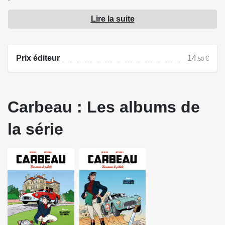
homme au passé troubvle portant lui aussi un nom de
Lire la suite
voiture, Logan, enquête…
Une série signée Éric Heuvel, auteur incontournable de la
Prix éditeur
14
€
.50
ligne claire actuelle.
Source : Paquet
Carbeau : Les albums de
la série